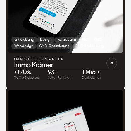
Entwicklung
Design
Konzeption
SEO
GEO
Webdesign
GMB-Optimierung
PR & Linkbuilding
IMMOBILIENMAKLER
Immo Krämer
+120%
93+
1 Mio +
Traffic-Steigerung
Seite 1 Rankings
Dealvolumen