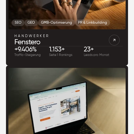
SEO
GEO
GMB-Optimierung
PR & Linkbuilding
HANDWERKER
Fenstero
+9.406%
1.153+
23+
Traffic-Steigerung
Seite 1 Rankings
Leads pro Monat