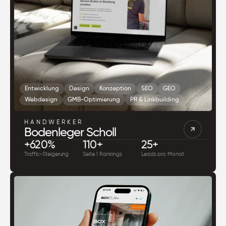
Entwicklung
Design
Konzeption
SEO
GEO
Webdesign
GMB-Optimierung
PR & Linkbuilding
HANDWERKER
Bodenleger Scholl
+620%
110+
25+
Traffic-Steigerung
Seite 1 Rankings
Leads pro Monat