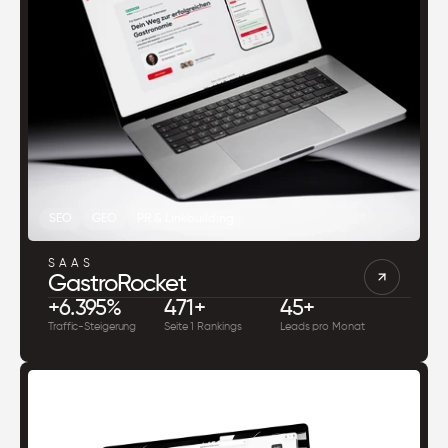
SEO
GEO
PR & Linkbuilding
SAAS
GastroRocket
+6.395%
471+
45+
Traffic-Steigerung
Seite 1 Rankings
Leads pro Monat