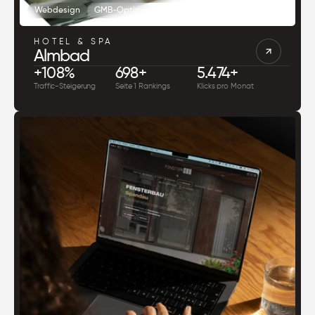
Webdesign
GMB-Optimierung
PR & Linkbuilding
HOTEL & SPA
Almbad
+108% 
698+
5.474+
Traffic-Steigerung
Seite 1 Rankings
Klicks pro Monat