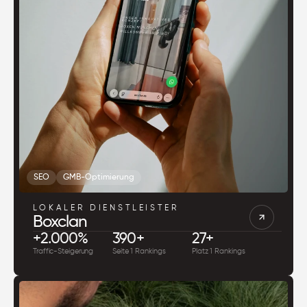
SEO
GMB-Optimierung
LOKALER DIENSTLEISTER
Boxclan
+2.000%
390+
27+
Traffic-Steigerung
Seite 1 Rankings
Platz 1 Rankings