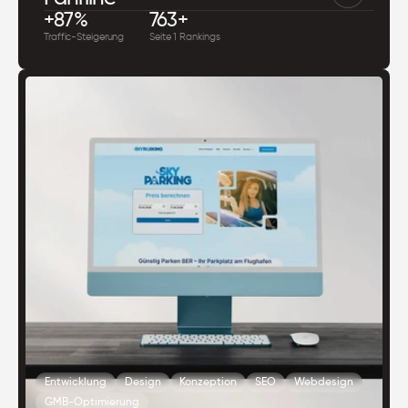
+87%
763+
Traffic-Steigerung
Seite 1 Rankings
Entwicklung
Design
Konzeption
SEO
Webdesign
GMB-Optimierung