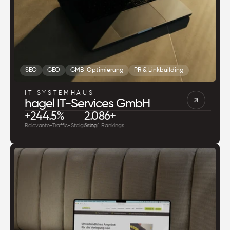
SEO
GEO
GMB-Optimierung
PR & Linkbuilding
IT SYSTEMHAUS
hagel IT-Services GmbH
+244.5%
2.086+
Relevante-Traffic-Steigerung
Seite 1 Rankings