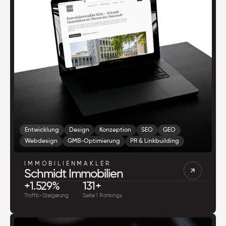
Entwicklung
Design
Konzeption
SEO
GEO
Webdesign
GMB-Optimierung
PR & Linkbuilding
IMMOBILIENMAKLER
Schmidt Immobilien
+1.529%
131+
Traffic-Steigerung
Seite 1 Rankings