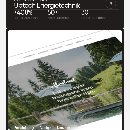
Uptech Energietechnik
+408%
50+
30+
Traffic-Steigerung
Seite 1 Rankings
Leads pro Monat
Entwicklung
Design
Konzeption
SEO
GEO