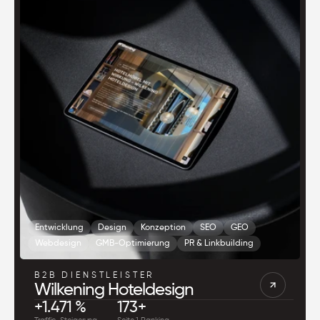
Entwicklung
Design
Konzeption
SEO
GEO
Webdesign
GMB-Optimierung
PR & Linkbuilding
B2B DIENSTLEISTER
Wilkening Hoteldesign
+1.471 %
173+