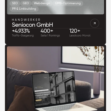
SEO
GEO
Webdesign
GMB-Optimierung
PR & Linkbuilding
HANDWERKER
Seniocon GmbH
+4.933%
400+
120+
Traffic-Steigerung
Seite 1 Rankings
Leads pro Monat