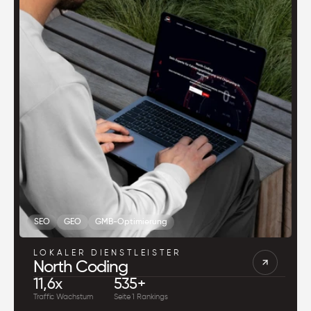
SEO
GEO
GMB-Optimierung
LOKALER DIENSTLEISTER
North Coding
11,6x
535+
Traffic Wachstum
Seite 1 Rankings