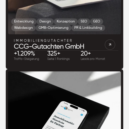
Entwicklung
Design
Konzeption
SEO
GEO
Webdesign
GMB-Optimierung
PR & Linkbuilding
IMMOBILIENGUTACHTER
CCG-Gutachten GmbH
+1.209%
325+
20+
Traffic-Steigerung
Seite 1 Rankings
Leads pro Monat