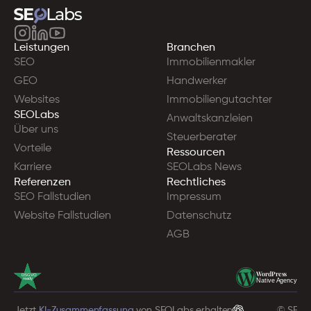
Leistungen
Branchen
SEO
Immobilienmakler
GEO
Handwerker
Websites
Immobiliengutachter
SEOLabs
Anwaltskanzleien
Über uns
Steuerberater
Vorteile
Ressourcen
Karriere
SEOLabs News
Referenzen
Rechtliches
SEO Fallstudien
Impressum
Website Fallstudien
Datenschutz
AGB
WordPress
DSGVO
ready
Native Agency
Jetzt 
KI-Zusammenfassung
 von SEOLabs erhalten
© SEOL