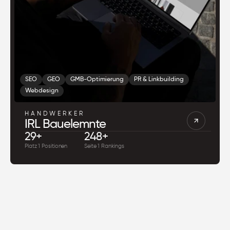
SEO
GEO
GMB-Optimierung
PR & Linkbuilding
Webdesign
HANDWERKER
IRL Bauelemnte
29+
248+
Platz 1 Positionen
Seite 1 Rankings