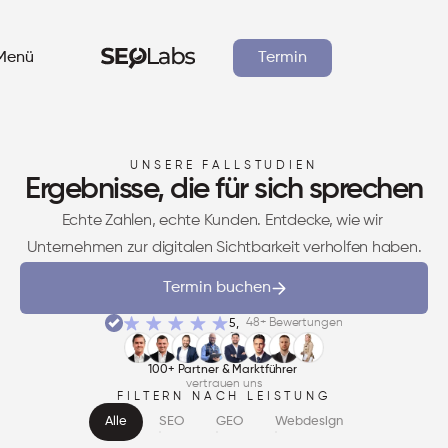
Menü
Termin
UNSERE FALLSTUDIEN
Ergebnisse, die für sich sprechen
Branchen
Echte Zahlen, echte Kunden. Entdecke, wie wir 
Unternehmen zur digitalen Sichtbarkeit verholfen haben.
Ressourcen
Termin buchen
48+ Bewertungen
5,
Fallstudien
0
100+ Partner & Marktführer 
vertrauen uns
FILTERN NACH LEISTUNG
Alle
SEO
GEO
Webdesign