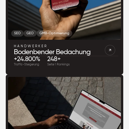
SEO
GEO
GMB-Optimierung
HANDWERKER
Bodenbender Bedachung
+24.800%
248+
Traffic-Steigerung
Seite 1 Rankings