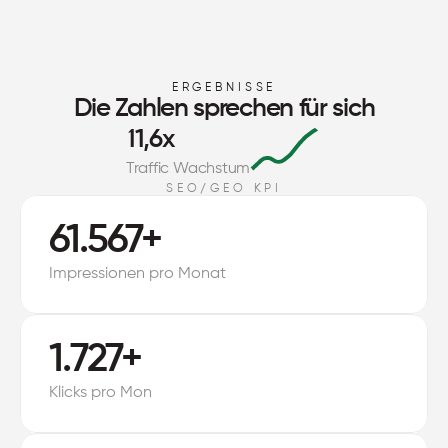
ERGEBNISSE
Die Zahlen sprechen für sich
11,6x
Traffic Wachstum
SEO/GEO KPI
61.567+
Impressionen pro Monat
1.727+
Klicks pro Mon