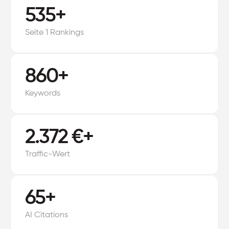
535+
Seite 1 Rankings
860+
Keywords
2.372 €+
Traffic-Wert
65+
AI Citations