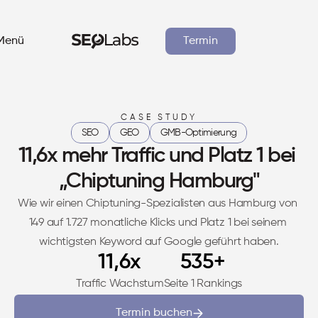
Menü
Termin
CASE STUDY
SEO
GEO
GMB-Optimierung
Branchen
11,6x mehr Traffic und Platz 1 bei 
„Chiptuning Hamburg"
Ressourcen
Wie wir einen Chiptuning-Spezialisten aus Hamburg von 
149 auf 1.727 monatliche Klicks und Platz 1 bei seinem 
Fallstudien
wichtigsten Keyword auf Google geführt haben.
11,6x
535+
Traffic Wachstum
Seite 1 Rankings
Termin buchen