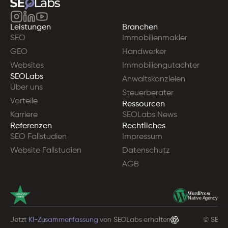
Leistungen
Branchen
SEO
Immobilienmakler
GEO
Handwerker
Websites
Immobiliengutachter
SEOLabs
Anwaltskanzleien
Über uns
Steuerberater
Vorteile
Ressourcen
Karriere
SEOLabs News
Referenzen
Rechtliches
SEO Fallstudien
Impressum
Website Fallstudien
Datenschutz
AGB
WordPress
DSGVO
ready
Native Agency
Jetzt 
KI-Zusammenfassung
 von SEOLabs erhalten
© SEOL