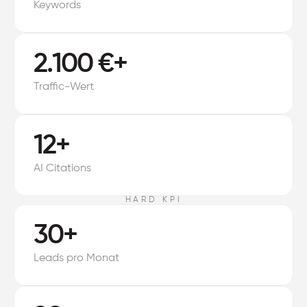
Keywords
2.100 €+
Traffic-Wert
12+
AI Citations
HARD KPI
30+
Leads pro Monat