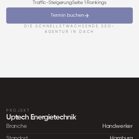
Traffic-Steigerung
Seite 1 Rankings
Termin buchen
DIE SCHNELLSTWACHSENDE SEO-
AGENTUR IN DACH
PROJEKT
Uptech Energietechnik
Branche
Handwerker
Standort
Hamburg