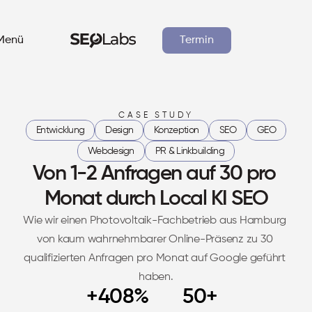
Menü
Termin
CASE STUDY
Entwicklung
Design
Konzeption
SEO
GEO
Branchen
Webdesign
PR & Linkbuilding
Von 1-2 Anfragen auf 30 pro 
Ressourcen
Monat durch Local KI SEO
Wie wir einen Photovoltaik-Fachbetrieb aus Hamburg 
Fallstudien
von kaum wahrnehmbarer Online-Präsenz zu 30 
qualifizierten Anfragen pro Monat auf Google geführt 
haben.
+408%
50+