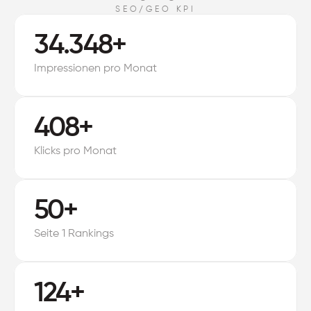
SEO/GEO KPI
34.348+
Impressionen pro Monat
408+
Klicks pro Monat
50+
Seite 1 Rankings
124+