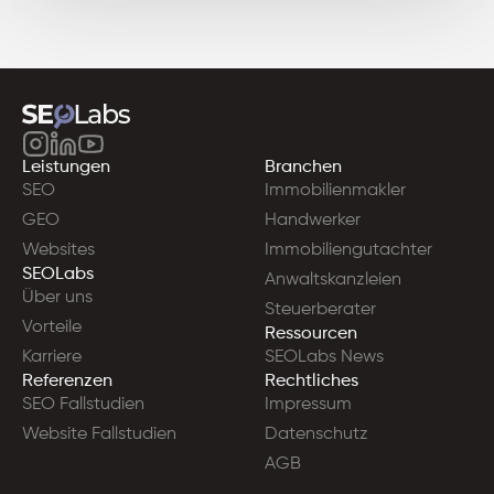
Leistungen
Branchen
SEO
Immobilienmakler
GEO
Handwerker
Websites
Immobiliengutachter
SEOLabs
Anwaltskanzleien
Über uns
Steuerberater
Vorteile
Ressourcen
Karriere
SEOLabs News
Referenzen
Rechtliches
SEO Fallstudien
Impressum
Website Fallstudien
Datenschutz
AGB