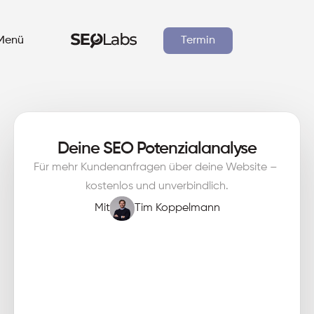
Menü
Termin
Branchen
Deine SEO Potenzial­analyse
Für mehr Kundenanfragen über deine Website – 
Ressourcen
kostenlos und unverbindlich.
Mit
Tim Koppelmann
Fallstudien